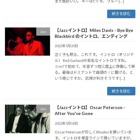
また格好いい。 キーはCです。 ブルー […]
続きを読む
【Jazzイントロ】Miles Davis - Bye Bye
Jazz
Blackbird のイントロ、エンディング
2022年5月20日
泣く子も黙る、これです。 イントロ（オリジナ
ル） Red Garlandの有名なイントロですね。
Ⅱm7で初めて、半音ずつ短三度上に移動して戻
る。最後はドミナントで曲頭のⅠに繋げる、と
いう感じですか。 応用が利きそうです […]
続きを読む
【Jazzイントロ】Oscar Peterson -
Jazz
After You've Gone
2022年5月18日
Oscar Petersonが珍しくRhodesを弾いていま
す。 イントロを単音ラインで弾いていますが、