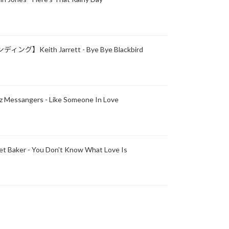
グ】Keith Jarrett - Bye Bye Blackbird
ssangers - Like Someone In Love
aker - You Don't Know What Love Is