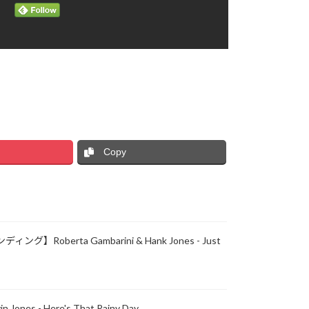
Copy
グ】Roberta Gambarini & Hank Jones - Just
vin Jones - Here's That Rainy Day