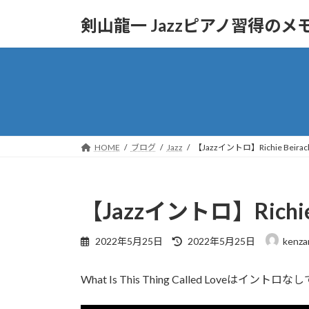
コ
ナ
剣山龍一 Jazzピアノ習得のメ
ン
ビ
テ
ゲ
ン
ー
ツ
シ
へ
ョ
ス
ン
キ
に
ッ
移
HOME
ブログ
Jazz
【Jazzイントロ】Richie Beirach - 
プ
動
【Jazzイントロ】Richie Bei
最
2022年5月25日
2022年5月25日
kenza
終
更
What Is This Thing Called L
新
日
時